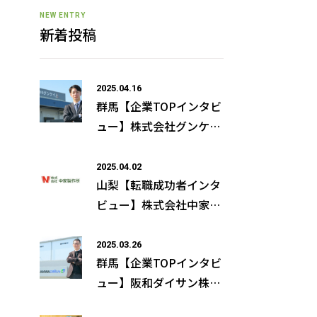
NEW ENTRY
新着投稿
2025.04.16
群馬【企業TOPインタビ
ュー】株式会社グンケイ
常務取締役 佐藤 晃司様
の取材記事が公開になり
2025.04.02
山梨【転職成功者インタ
ました
ビュー】株式会社中家製
作所×星原誠二さん（仮
名）
2025.03.26
群馬【企業TOPインタビ
ュー】阪和ダイサン株式
会社 代表取締役社長 松