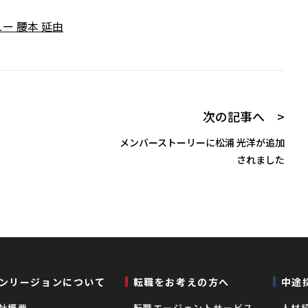
ー 腰本 延由
次の記事へ >
メンバーストーリーに松浦 光洋が追加
されました
ンリージョンについて
転職をお考えの⽅へ
中途
社概要
転職エージェントサービス
⼈材