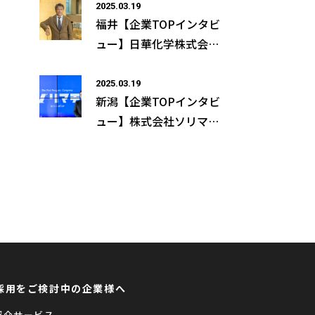
本 大吾様の取材記事が公
2025.03.19
福井【企業TOPインタビ
開になりました
ュー】日華化学株式会社
執行役員CHO 経営企画
本部長 佐谷 義寛様の取
2025.03.19
新潟【企業TOPインタビ
材記事が公開になりまし
ュー】株式会社ソリマチ
た
技研 代表取締役社長 反
町 秀樹様の取材記事が公
開になりました
採用をご検討中の企業様へ
紹介サービス