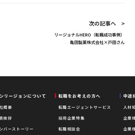
次の記事へ >
リージョナルHERO（転職成功事例）
亀田製菓株式会社×戸田さん
ンリージョンについて
転職をお考えの⽅へ
中途
社概要
転職エージェントサービス
⼈材
表挨拶
採用企業特集
企業
ンバーストーリー
転職相談会
企業