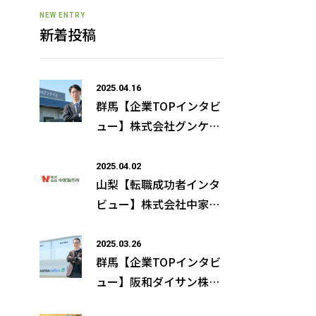
NEW ENTRY
新着投稿
2025.04.16
群馬【企業TOPインタビ
ュー】株式会社グンケイ
常務取締役 佐藤 晃司様
の取材記事が公開になり
2025.04.02
山梨【転職成功者インタ
ました
ビュー】株式会社中家製
作所×星原誠二さん（仮
名）
2025.03.26
群馬【企業TOPインタビ
ュー】阪和ダイサン株式
会社 代表取締役社長 松