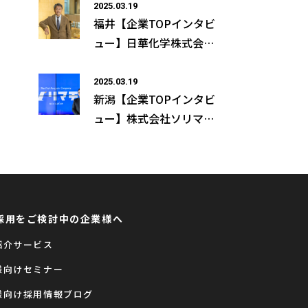
本 大吾様の取材記事が公
2025.03.19
福井【企業TOPインタビ
開になりました
ュー】日華化学株式会社
執行役員CHO 経営企画
本部長 佐谷 義寛様の取
2025.03.19
新潟【企業TOPインタビ
材記事が公開になりまし
ュー】株式会社ソリマチ
た
技研 代表取締役社長 反
町 秀樹様の取材記事が公
開になりました
採用をご検討中の企業様へ
紹介サービス
様向けセミナー
様向け採用情報ブログ