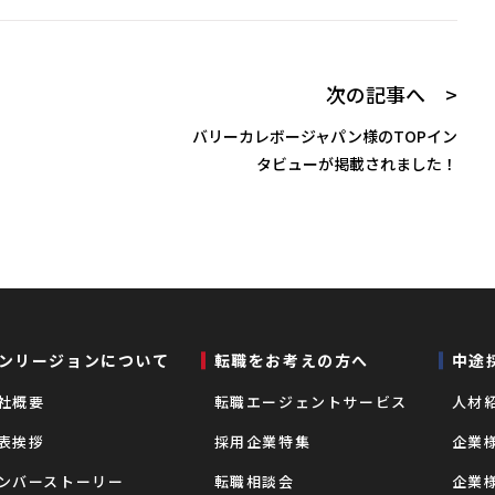
次の記事へ >
バリーカレボージャパン様のTOPイン
タビューが掲載されました！
ンリージョンについて
転職をお考えの⽅へ
中途
社概要
転職エージェントサービス
⼈材
表挨拶
採用企業特集
企業
ンバーストーリー
転職相談会
企業