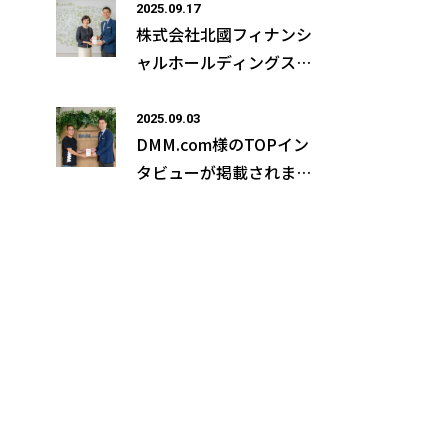
2025.09.17
株式会社北國フィナンシ
ャルホールディングス様
（現：株式会社CCIグル
ープ）のTOPインタビュ
2025.09.03
DMM.com様のTOPイン
ーが掲載されました！
タビューが掲載されまし
た！