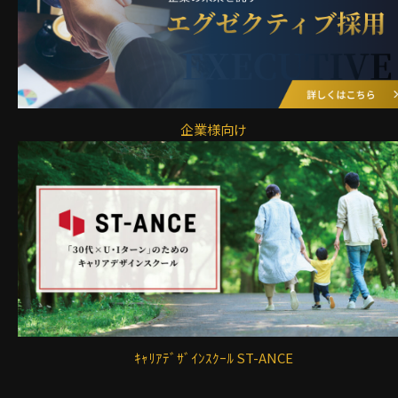
企業様向け
ｷｬﾘｱﾃﾞｻﾞｲﾝｽｸｰﾙ ST-ANCE